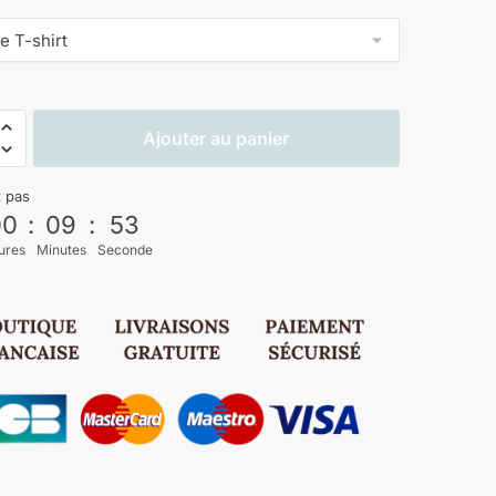
Ajouter au panier
z pas
00
:
09
:
52
ures
Minutes
Seconde