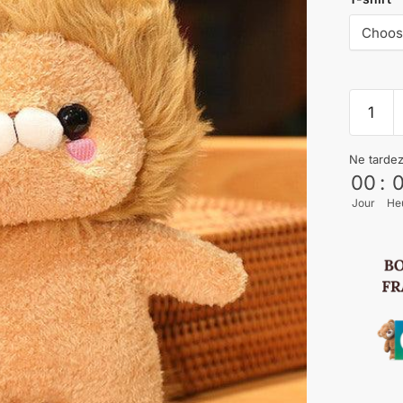
Ne tarde
00
:
Jour
He