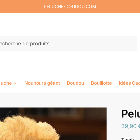
PELUCHE-DOUDOU.COM
rche
luche
Nounours géant
Doudou
Bouillotte
Idées Ca
Pel
39,90
T-shirt