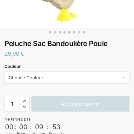
Peluche Sac Bandoulière Poule
29,90
€
Couleur
Ajouter au panier
Ne tardez pas
00
:
00
:
09
:
53
Jour
Heures
Minutes
Seconde