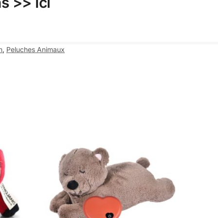
ns >>
Ici
n
,
Peluches Animaux