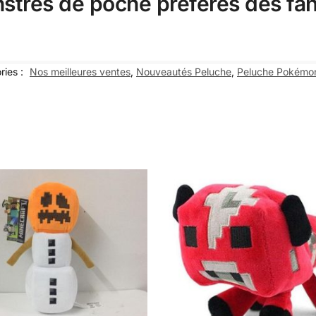
stres de poche préférés des fa
ries :
Nos meilleures ventes
,
Nouveautés Peluche
,
Peluche Pokémo