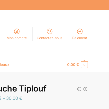
Mon compte
Contactez-nous
Paiement
deaux
0,00
€
0
uche Tiplouf
€
–
30,00
€