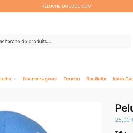
PELUCHE-DOUDOU.COM
rche
luche
Nounours géant
Doudou
Bouillotte
Idées Ca
Pel
25,00
Taille