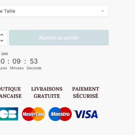
Ajouter au panier
z pas
00
:
09
:
52
ures
Minutes
Seconde