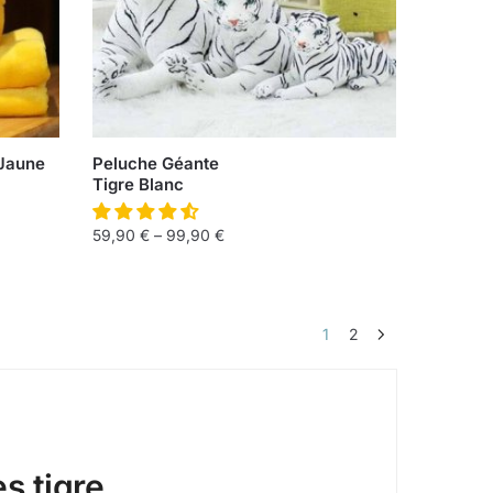
 Jaune
Peluche Géante
Tigre Blanc
59,90
€
–
99,90
€
1
2
s tigre