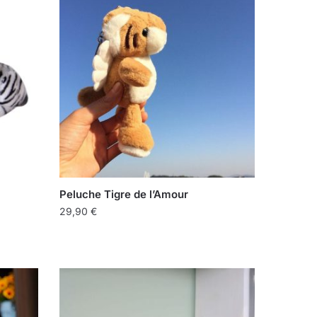
Peluche Tigre de l’Amour
29,90
€