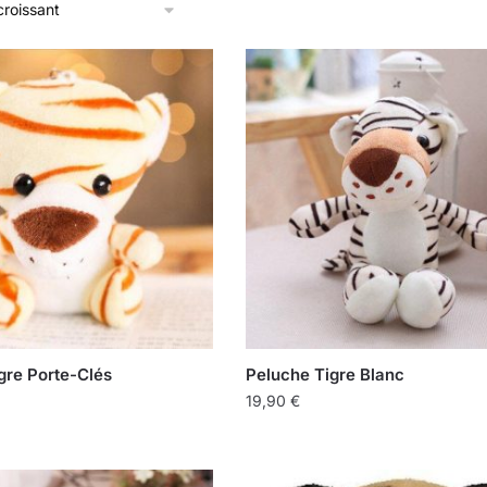
gre Porte-Clés
Peluche Tigre Blanc
19,90
€