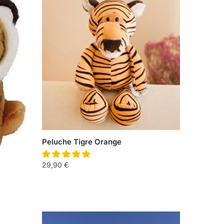
Peluche Tigre Orange
29,90
€