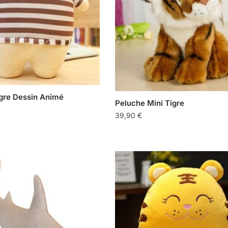
gre Dessin Animé
Peluche Mini Tigre
39,90
€