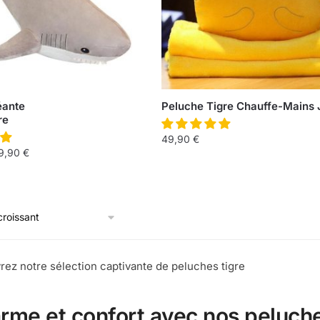
éante
Peluche Tigre Chauffe-Mains
re
49,90
€
9,90
€
ez notre sélection captivante de peluches tigre
rme et confort avec nos peluche