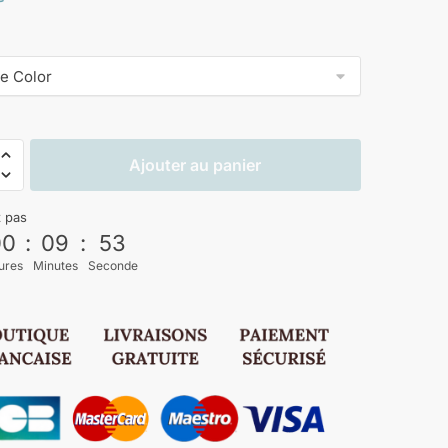
Ajouter au panier
z pas
00
:
09
:
52
ures
Minutes
Seconde