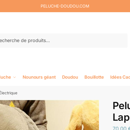
PELUCHE-DOUDOU.COM
rche
luche
Nounours géant
Doudou
Bouillotte
Idées Ca
Électrique
Pel
Lap
70,00