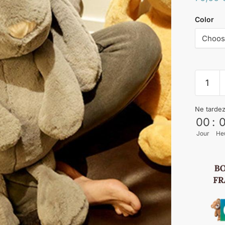
Color
Ne tarde
00
:
Jour
He