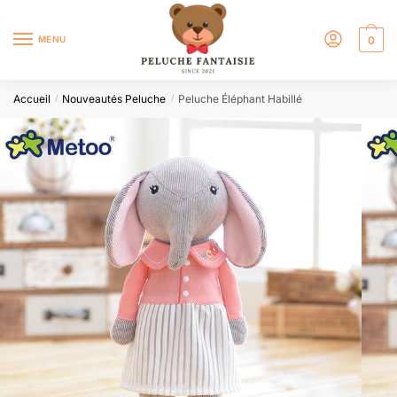
MENU
0
Accueil
Nouveautés Peluche
Peluche Éléphant Habillé
/
/