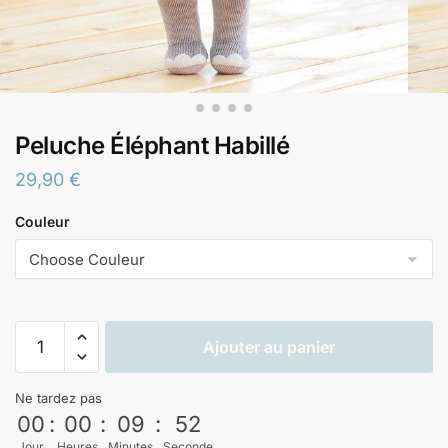
Peluche Éléphant Habillé
29,90
€
Couleur
Ajouter au panier
Ne tardez pas
00
:
00
:
09
:
52
Jour
Heures
Minutes
Seconde