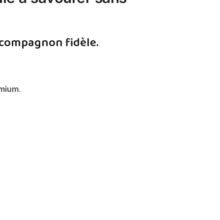
n compagnon fidèle.
emium
.