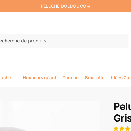
PELUCHE-DOUDOU.COM
rche
luche
Nounours géant
Doudou
Bouillotte
Idées Ca
Pel
Gri