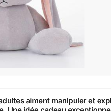
adultes aiment manipuler et explo
e. Une idée cadeau exceptionnel