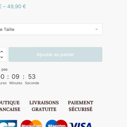
€
–
49,90
€
Ajouter au panier
z pas
00
:
09
:
52
ures
Minutes
Seconde