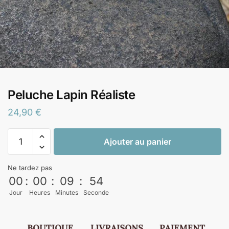
Peluche Lapin Réaliste
24,90
€
Ajouter au panier
Ne tardez pas
00
:
00
:
09
:
53
Jour
Heures
Minutes
Seconde