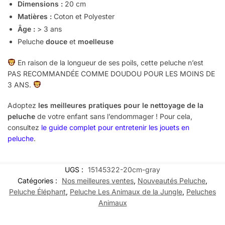
Dimensions :
20
cm
Matières :
Coton et Polyester
Âge :
> 3 ans
Peluche
douce
et
moelleuse
En raison de la longueur de ses poils, cette peluche n’est
PAS RECOMMANDÉE COMME DOUDOU POUR LES MOINS DE
3 ANS.
Adoptez
les meilleures pratiques pour le nettoyage de la
peluche
de votre enfant sans l’endommager ! Pour cela,
consultez
le guide complet pour entretenir les jouets en
peluche
.
UGS :
15145322-20cm-gray
Catégories :
Nos meilleures ventes
,
Nouveautés Peluche
,
Peluche Éléphant
,
Peluche Les Animaux de la Jungle
,
Peluches
Animaux