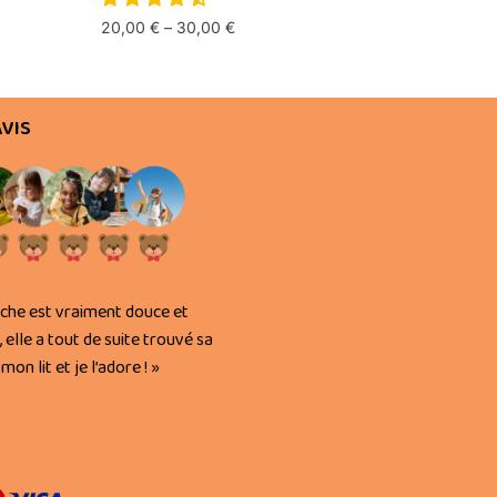
20,00
€
–
30,00
€
AVIS
uche est vraiment douce et
, elle a tout de suite trouvé sa
mon lit et je l’adore ! »