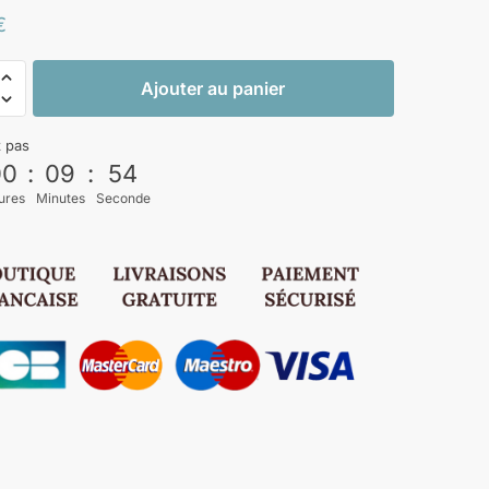
€
Ajouter au panier
z pas
00
:
09
:
53
ures
Minutes
Seconde