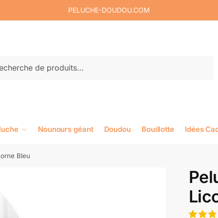
PELUCHE-DOUDOU.COM
rche
luche
Nounours géant
Doudou
Bouillotte
Idées Ca
corne Bleu
Pel
Lic