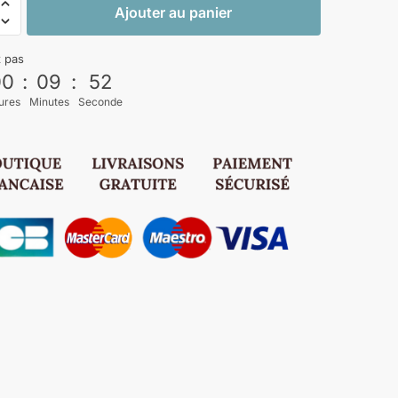
Ajouter au panier
z pas
00
:
09
:
52
ures
Minutes
Seconde