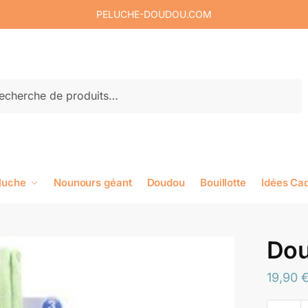
PELUCHE-DOUDOU.COM
rche
luche
Nounours géant
Doudou
Bouillotte
Idées Ca
Dou
19,90