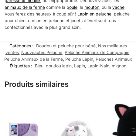
paresseux mouillé
, ou l’hippopotame. Découvrez aussi les
animaux de la ferme
comme la
poule
, le
mouton
, ou la
vache
.
Vous ferez des heureux à coup sûr !
Lapin en peluche
, peluche
pour chien, ourson en peluche et jouets d’éveil sont tous
confectionnés avec le plus grand soin.
Catégories :
Doudou et peluche pour bébé
,
Nos meilleures
ventes
,
Nouveautés Peluche
,
Peluche Animaux de Compagnie
,
Peluche Animaux de la Ferme
,
Peluche Lapin
,
Peluches Animaux
Étiquettes :
Bleu
,
doudou lapin
,
Lapin
,
Lapin-Nain
,
mignon
Produits similaires