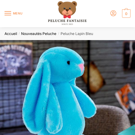
MENU
0
Accueil
Nouveautés Peluche
Peluche Lapin Bleu
/
/