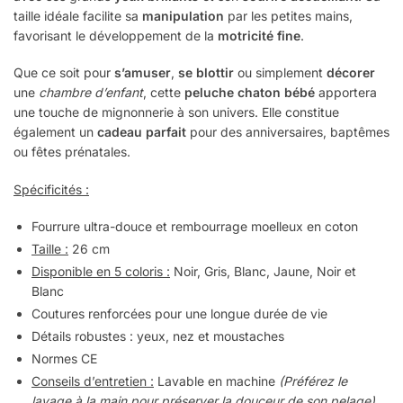
taille idéale facilite sa
manipulation
par les petites mains,
favorisant le développement de la
motricité fine
.
Que ce soit pour
s’amuser
,
se blottir
ou simplement
décorer
une
chambre d’enfant
, cette
peluche chaton bébé
apportera
une touche de mignonnerie à son univers. Elle constitue
également un
cadeau parfait
pour des anniversaires, baptêmes
ou fêtes prénatales.
Spécificités :
Fourrure ultra-douce et rembourrage moelleux en coton
Taille :
26 cm
Disponible en 5 coloris :
Noir, Gris, Blanc, Jaune, Noir et
Blanc
Coutures renforcées pour une longue durée de vie
Détails robustes : yeux, nez et moustaches
Normes CE
Conseils d’entretien :
Lavable en machine
(Préférez le
lavage à la main pour préserver la douceur de son pelage)