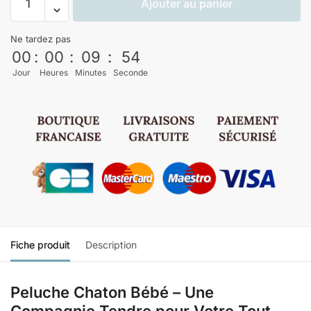
Ajouter au panier
Ne tardez pas
00
:
00
:
09
:
53
Jour
Heures
Minutes
Seconde
Fiche produit
Description
Peluche Chaton Bébé – Une
Compagnie Tendre pour Votre Tout-