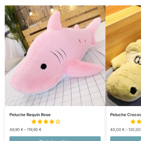
Peluche Requin Rose
Peluche Crocod
49,90
€
–
119,90
€
40,00
€
–
120,0