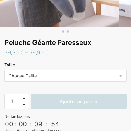
Peluche Géante Paresseux
39,90
€
–
59,90
€
Taille
Ajouter au panier
Ne tardez pas
00
:
00
:
09
:
53
Jour
Heures
Minutes
Seconde