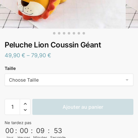
Peluche Lion Coussin Géant
49,90
€
–
79,90
€
Taille
Ajouter au panier
Ne tardez pas
00
:
00
:
09
:
53
Jour
Heures
Minutes
Seconde