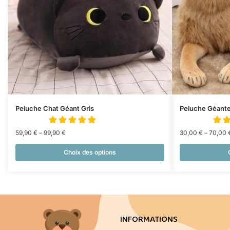
Peluche Chat Géant Gris
Peluche Géante
59,90
€
–
99,90
€
30,00
€
–
70,00
Choix des options
INFORMATIONS