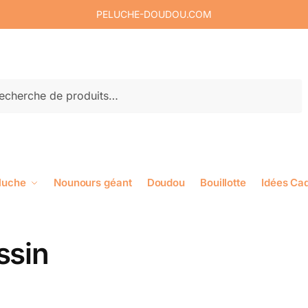
PELUCHE-DOUDOU.COM
rche
luche
Nounours géant
Doudou
Bouillotte
Idées Ca
ssin