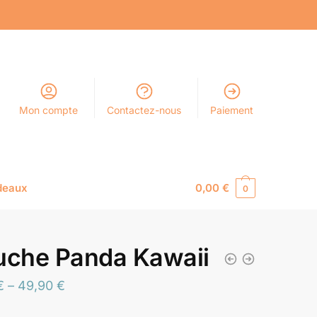
Mon compte
Contactez-nous
Paiement
deaux
0,00
€
0
uche Panda Kawaii
€
–
49,90
€