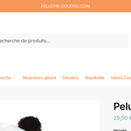
PELUCHE-DOUDOU.COM
rche
luche
Nounours géant
Doudou
Bouillotte
Idées Ca
Pel
29,90
Height