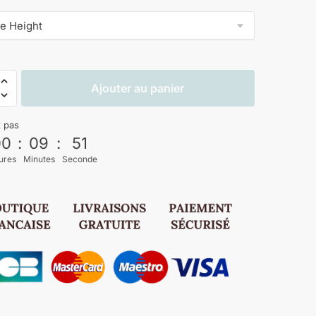
Ajouter au panier
z pas
00
:
09
:
50
ures
Minutes
Seconde