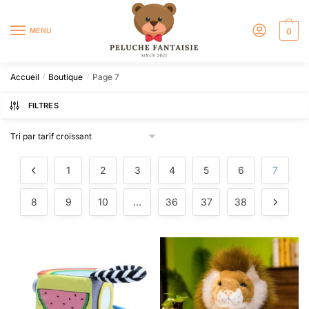
MENU
0
Accueil
Boutique
Page 7
/
/
FILTRES
1
2
3
4
5
6
7
8
9
10
…
36
37
38