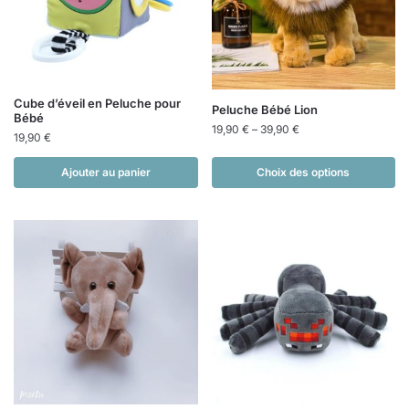
Cube d’éveil en Peluche pour
Peluche Bébé Lion
Bébé
19,90
€
–
39,90
€
19,90
€
Ajouter au panier
Choix des options